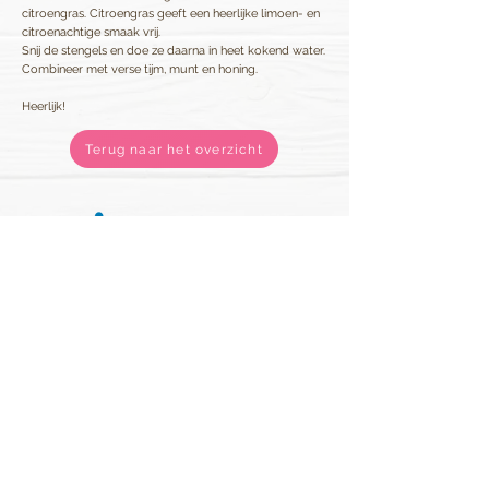
citroengras. Citroengras geeft een heerlijke limoen- en
citroenachtige smaak vrij.
Snij de stengels en doe ze daarna in heet kokend water.
Combineer met verse tijm, munt en honing.
Heerlijk!
Terug naar het overzicht
Van Vugt Kruiden B.V.
Contact
Hoogzandweg 16
Vacatures
2988 DA Ridderkerk
Certificaten
Nederland
Algemene voorwaarden
Telefoon:
0180-625660
Privacy reglement
info@vanvugtkruiden.nl
KvK:
24433759