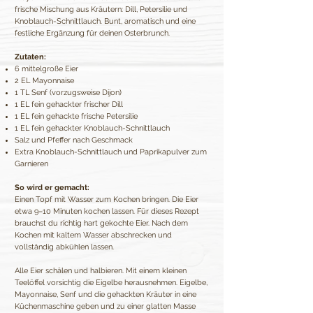
frische Mischung aus Kräutern: Dill, Petersilie und
Knoblauch-Schnittlauch. Bunt, aromatisch und eine
festliche Ergänzung für deinen Osterbrunch.
Zutaten:
6 mittelgroße Eier
2 EL Mayonnaise
1 TL Senf (vorzugsweise Dijon)
1 EL fein gehackter frischer Dill
1 EL fein gehackte frische Petersilie
1 EL fein gehackter Knoblauch-Schnittlauch
Salz und Pfeffer nach Geschmack
Extra Knoblauch-Schnittlauch und Paprikapulver zum
Garnieren
So wird er gemacht:
Einen Topf mit Wasser zum Kochen bringen. Die Eier
etwa 9–10 Minuten kochen lassen. Für dieses Rezept
brauchst du richtig hart gekochte Eier. Nach dem
Kochen mit kaltem Wasser abschrecken und
vollständig abkühlen lassen.
Alle Eier schälen und halbieren. Mit einem kleinen
Teelöffel vorsichtig die Eigelbe herausnehmen. Eigelbe,
Mayonnaise, Senf und die gehackten Kräuter in eine
Küchenmaschine geben und zu einer glatten Masse