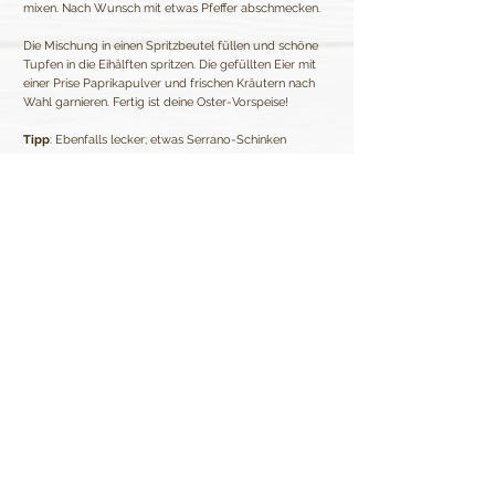
mixen. Nach Wunsch mit etwas Pfeffer abschmecken.
Die Mischung in einen Spritzbeutel füllen und schöne
Tupfen in die Eihälften spritzen. Die gefüllten Eier mit
einer Prise Paprikapulver und frischen Kräutern nach
Wahl garnieren. Fertig ist deine Oster-Vorspeise!
Tipp
: Ebenfalls lecker; etwas Serrano-Schinken
knusprig anbraten und über die Eier bröseln.
Zurück zur Übersicht
Van Vugt Kruiden B.V.
Kontakt
Hoogzandweg 16
Stellenangebote
NL-2988 DA Ridderkerk
Zertifizierungen
Die Niederlande
Allgemeine
Telefon:
+31180-625660
Geschäftsbedingungen