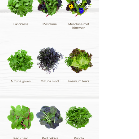
Landcress
Mesclune
Mesclune met
bloemen
Mizuna groen
Mizuna rood
Premium leafs
Red chard
Red paksoi
Rucola