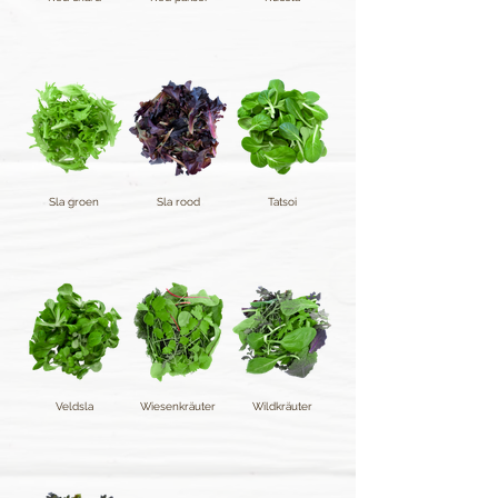
Sla groen
Sla rood
Tatsoi
Veldsla
Wiesenkräuter
Wildkräuter