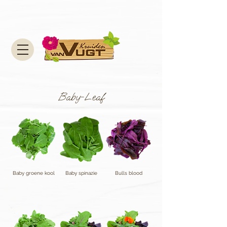
Baby-Leaf
Baby groene kool
Baby spinazie
Bulls blood