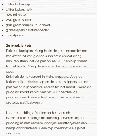
1 liter kokossap
1 liter kokosmelk
300 ml water
280 gram suiker
300 gram stukjes kokosnoot
3 theelepels gelatinepoeder
1 snufje zout
Zo maak je het:
Pak een kookpan. Meng hierin de gelatinepoeder met
het water tot een gladde substantie en laat dit 15
minuten staan. Zet de pan op het vuur en blijf roeren
tot het kookt. Voeg de suiker en het zout toe en roer
door.
Snij/hak de kokosnoot in kleine snippers. Voeg de
kokosmelk, de kokossap en de kokossnippers aan de
pan toe en blijf opnieuw roeren tot het kookt. Zodra de
pudding kookt kan hij van het vuur. Verdeel de
pudding over kleine schaaltjes of doe het geheel in 1
grote schaal/bakvorm.
Laat de pudding afkoelen op het aanrecht.
Na het afkoelen kan je de pudding serveren. Top de
pudding af met eetbare viooltjes, m
unttopjes en een
beetje chocoladesaus, een top combinatie als je het
ons vraagt!