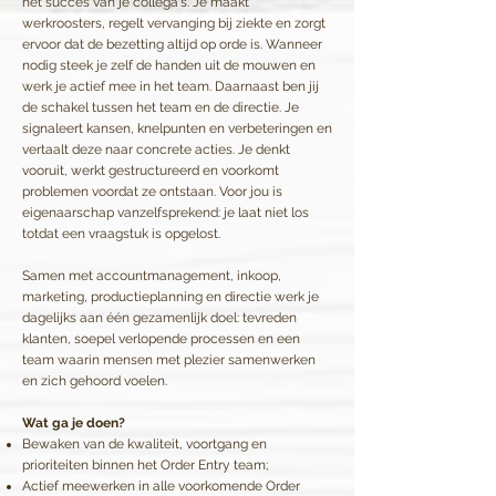
het succes van je collega's. Je maakt
werkroosters, regelt vervanging bij ziekte en zorgt
ervoor dat de bezetting altijd op orde is. Wanneer
nodig steek je zelf de handen uit de mouwen en
werk je actief mee in het team. Daarnaast ben jij
de schakel tussen het team en de directie. Je
signaleert kansen, knelpunten en verbeteringen en
vertaalt deze naar concrete acties. Je denkt
vooruit, werkt gestructureerd en voorkomt
problemen voordat ze ontstaan. Voor jou is
eigenaarschap vanzelfsprekend: je laat niet los
totdat een vraagstuk is opgelost.
Samen met accountmanagement, inkoop,
marketing, productieplanning en directie werk je
dagelijks aan één gezamenlijk doel: tevreden
klanten, soepel verlopende processen en een
team waarin mensen met plezier samenwerken
en zich gehoord voelen.
Wat ga je doen?
Bewaken van de kwaliteit, voortgang en
prioriteiten binnen het Order Entry team;
Actief meewerken in alle voorkomende Order