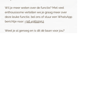
Wil je meer weten over de functie? Met veel
enthousiasme vertellen we je graag meer over
deze leuke functie, bel ons of stuur een WhatsApp
berichtje naar:
+316 49602952
.
Weet je al genoeg en is dit dé baan voor jou?
Solliciteer direct! Ook als je minder ervaring hebt,
maar jezelf wel herkent in het omschreven profiel
en een passie hebt voor kwaliteit.
Dank dat je met ons meedenkt, maar acquisitie
stellen wij niet op prijs.
Door te solliciteren op deze vacature geef je
toestemming om je persoonsgegevens op te nemen
en te bewaren in onze Talent Pool. Wij gebruiken
deze gegevens uitsluitend om je te benaderen voor
passende (toekomstige) vacatures.
Solliciteer direct!