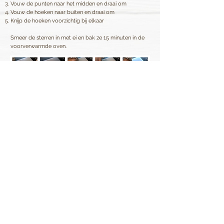
Vouw de punten naar het midden en draai om
Vouw de hoeken naar buiten en draai om
Knijp de hoeken voorzichtig bij elkaar
Smeer de sterren in met ei en bak ze 15 minuten in de
voorverwarmde oven.
Terug naar het overzicht
Van Vugt Kruiden B.V.
Contact
Hoogzandweg 16
Vacatures
2988 DA Ridderkerk
Certificaten
Nederland
Algemene voorwaarden