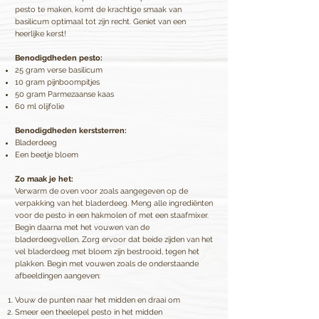
pesto te maken, komt de krachtige smaak van
basilicum optimaal tot zijn recht. Geniet van een
heerlijke kerst!
Benodigdheden pesto:
25 gram verse basilicum
10 gram pijnboompitjes
50 gram Parmezaanse kaas
60 ml olijfolie
Benodigdheden kerststerren:
Bladerdeeg
Een beetje bloem
Zo maak je het:
Verwarm de oven voor zoals aangegeven op de
verpakking van het bladerdeeg. Meng alle ingrediënten
voor de pesto in een hakmolen of met een staafmixer.
Begin daarna met het vouwen van de
bladerdeegvellen. Zorg ervoor dat beide zijden van het
vel bladerdeeg met bloem zijn bestrooid, tegen het
plakken. Begin met vouwen zoals de onderstaande
afbeeldingen aangeven:
Vouw de punten naar het midden en draai om
Smeer een theelepel pesto in het midden