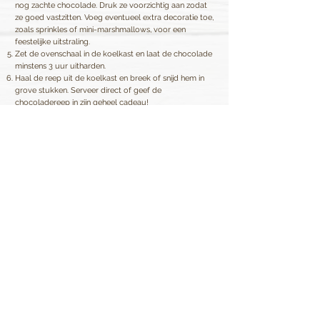
nog zachte chocolade. Druk ze voorzichtig aan zodat
ze goed vastzitten. Voeg eventueel extra decoratie toe,
zoals sprinkles of mini-marshmallows, voor een
feestelijke uitstraling.
Zet de ovenschaal in de koelkast en laat de chocolade
minstens 3 uur uitharden.
Haal de reep uit de koelkast en breek of snijd hem in
grove stukken. Serveer direct of geef de
chocoladereep in zijn geheel cadeau!
Met deze zelfgemaakte romantische reep maak je
gegarandeerd indruk. Perfect om te delen of cadeau
te geven aan je geliefde! ❤️
Terug naar het overzicht
Van Vugt Kruiden B.V.
Contact
Hoogzandweg 16
Vacatures
2988 DA Ridderkerk
Certificaten
Nederland