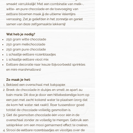
smaakt verrukkelijk! Met een combinatie van melk-,
witte- en pure chocolade en de toevoeging van
eetbare bloemen maak jij de ultieme Valentijns
verrassing. Zet je geliefden in het zonnetje en geniet
samen van deze zelfgemaakte lekkernij!
Wat heb je nodig?
250 gram witte chocolade
250 gram melkchocolade
250 gram pure chocolade
1 schaaltje eetbare rozenblaadjes
1 schaaltje eetbare viool mix
Eetbare decoratie naar keuze (bijvoorbeeld sprinkles
en mini-marshmallows)
Zo maak je het:
Bekleed een ovenschaal met bakpapier.
Breek de chocolade in stukjes en smelt ze apart au
bain-marie. Dit doe je door een hittebestendige kom op
een pan met zacht kokend water te plaatsen (zorg dat
de kom het water niet raakt). Roer tussendoor goed
totdat de chocolade volledig gesmolten is.
Giet de gesmolten chocolade één voor één in de
ovenschaal zonder ze volledig te mengen. Gebruik een
satéprikker om een mooi gemarmerd effect te creëren.
Strooi de eetbare rozenblaadjes en viooltjes over de