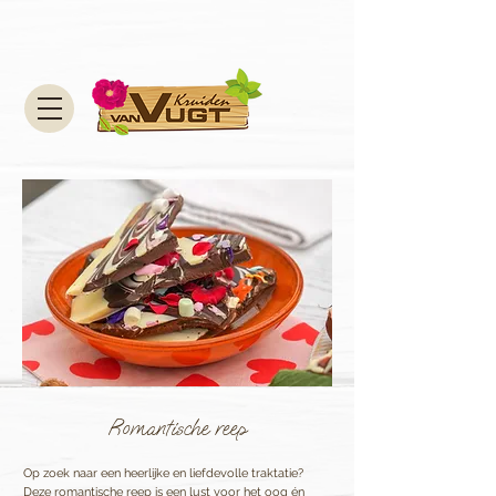
Romantische reep
Op zoek naar een heerlijke en liefdevolle traktatie?
Deze romantische reep is een lust voor het oog én