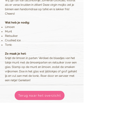
Wij zijn fan van alcoholvrije, zomerse cocktails, vooral
als er verse kruiden in zitten! Deze virgin mojito zet je
binnen een handomdraai op tafel en is lekker fris!
Cheers!
Wat heb je nodig:
Limoen
Munt
Rietsuiker
Crushed ice
Tonic
Zo maak je het:
Snijd de limoen in parten. Verdeel de blaadjes van het
takje munt met de limoenparten en rietsuiker over een
glas.
Stamp op de munt en limoen, zodat de smaken
vrijkomen. Doe in het glas wat ijsblokjes of grof gehakt
ijs en vul aan met de tonic. Roer door en serveer met
een rietje! Genieten!
Terug naar het overzicht