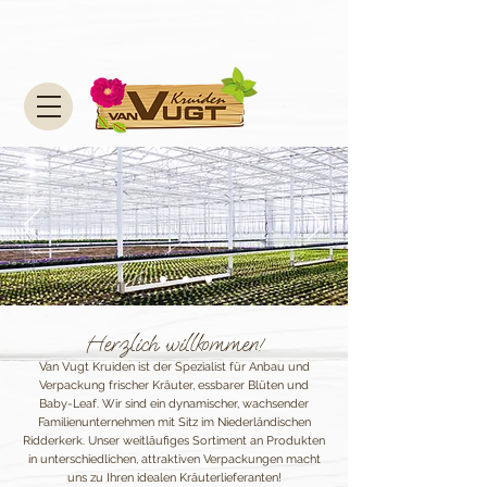
Herzlich willkommen!
Van Vugt Kruiden ist der Spezialist für Anbau und
Verpackung frischer Kräuter, essbarer Blüten und
Baby-Leaf. Wir sind ein dynamischer, wachsender
Familienunternehmen mit Sitz im Niederländischen
Ridderkerk. Unser weitläufiges Sortiment an Produkten
in unterschiedlichen, attraktiven Verpackungen macht
uns zu Ihren idealen Kräuterlieferanten!