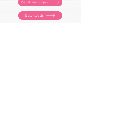
Zertifizierungen
Downloads
Stellenangebote
Van Vugt Kruiden B.V.
Kontakt
Hoogzandweg 16
Stellenangebote
NL-2988 DA Ridderkerk
Zertifizierungen
Die Niederlande
Allgemeine
Telefon:
+31180-625660
Geschäftsbedingungen
info@vanvugtkruiden.nl
Datenschutzerklärung
Nummer der
Handelskammer:
24433759