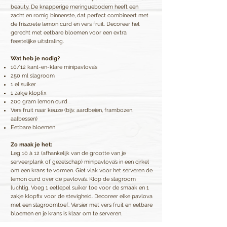
beauty. De knapperige meringuebodem heeft een
zacht en romig binnenste, dat perfect combineert met
de friszoete lemon curd en vers fruit. Decoreer het
gerecht met eetbare bloemen voor een extra
feestelijke uitstraling.
Wat heb je nodig?
10/12 kant-en-klare minipavlova’s
250 ml slagroom
1 el suiker
1 zakje klopfix
200 gram lemon curd
Vers fruit naar keuze (bijv. aardbeien, frambozen,
aalbessen)
Eetbare bloemen
Zo maak je het:
Leg 10 à 12 (afhankelijk van de grootte van je
serveerplank of gezelschap) minipavlova’s in een cirkel
om een krans te vormen. Giet vlak voor het serveren de
lemon curd over de pavlova’s. Klop de slagroom
luchtig. Voeg 1 eetlepel suiker toe voor de smaak en 1
zakje klopfix voor de stevigheid. Decoreer elke pavlova
met een slagroomtoef. Versier met vers fruit en eetbare
bloemen en je krans is klaar om te serveren.