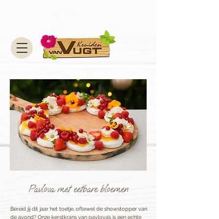
Pavlova met eetbare bloemen
Bereid jij dit jaar het toetje, oftewel de showstopper van
de avond? Onze kerstkrans van pavlova’s is een echte